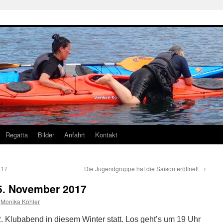
Regatta
Bilder
Anfahrt
Kontakt
017
Die Jugendgruppe hat die Saison eröffnet!
→
. November 2017
Monika Köhler
. Klubabend in diesem Winter statt. Los geht’s um 19 Uhr