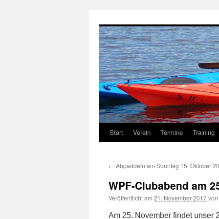
Zum
Inhalt
springen
Start
Verein
Termine
Training
←
Abpaddeln am Sonntag 15. Oktober 2
WPF-Clubabend am 25
Veröffentlicht am
21. November 2017
von
Am 25. November findet unser 2