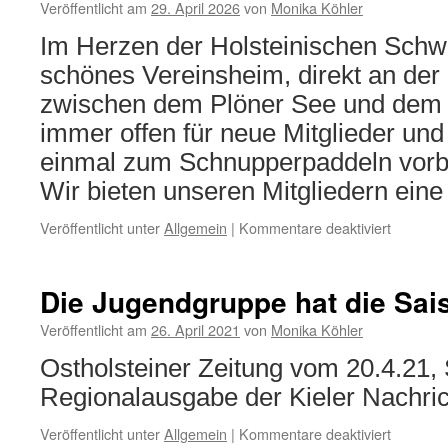
Veröffentlicht am
29. April 2026
von
Monika Köhler
Im Herzen der Holsteinischen Schwe
schönes Vereinsheim, direkt an der
zwischen dem Plöner See und dem H
immer offen für neue Mitglieder und
einmal zum Schnupperpaddeln vor
Wir bieten unseren Mitgliedern ein
für
Veröffentlicht unter
Allgemein
|
Kommentare deaktiviert
Willkom
beim
Wassersp
Die Jugendgruppe hat die Sais
Plön
Fegetas
Veröffentlicht am
26. April 2021
von
Monika Köhler
(WPF)
Ostholsteiner Zeitung vom 20.4.21, 
Regionalausgabe der Kieler Nachri
für
Veröffentlicht unter
Allgemein
|
Kommentare deaktiviert