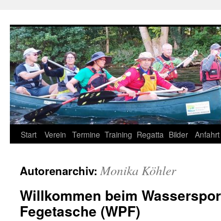
Zum
Inhalt
springen
Start
Verein
Termine
Training
Regatta
Bilder
Anfahrt
Monika Köhler
Autorenarchiv:
Willkommen beim Wassersport
Fegetasche (WPF)