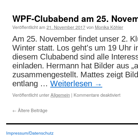
Die
Jugendg
hat
WPF-Clubabend am 25. Novem
die
Saison
Veröffentlicht am
21. November 2017
von
Monika Köhler
eröffnet!
Am 25. November findet unser 2. K
Winter statt. Los geht’s um 19 Uhr 
diesem Clubabend sind alle Interess
einladen. Hermann hat Bilder aus „a
zusammengestellt. Mattes zeigt Bild
entlang …
Weiterlesen
→
für
Veröffentlicht unter
Allgemein
|
Kommentare deaktiviert
WPF-
Clubabe
←
Ältere Beiträge
am
25.
Novembe
2017
Impressum/Datenschutz