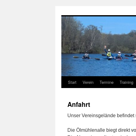
Zum
Inhalt
springen
Start
Verein
Termine
Training
Anfahrt
Unser Vereinsgelände befindet 
Die Ölmühlenalle biegt direkt v